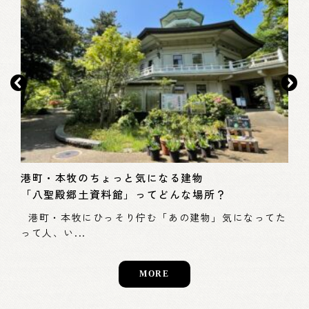
モ
本
港町・本牧のちょっと気になる建物
「八聖殿郷土資料館」ってどんな場所？
スス
– 
浜市
港町・本牧にひっそり佇む「あの建物」気になってた
って人、い...
MORE