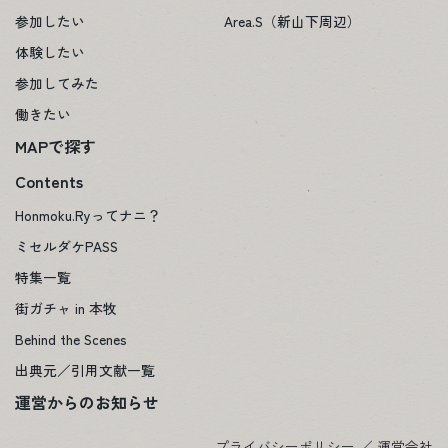
参加したい
Area.S（新山下周辺）
体験したい
参加してみた
働きたい
MAPで探す
Contents
Honmoku.Ryってナニ？
ミセルダケPASS
特集一覧
街ガチャ in 本牧
Behind the Scenes
出典元／引用文献一覧
運営からのお知らせ
プライバシーポリシー
／
運営会社