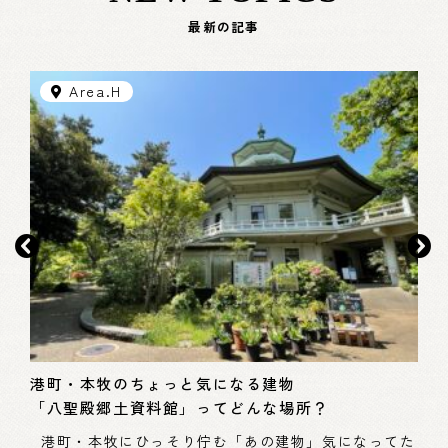
最新の記事
Area.H
モ
本
港町・本牧のちょっと気になる建物
「八聖殿郷土資料館」ってどんな場所？
スス
– 
浜市
港町・本牧にひっそり佇む「あの建物」気になってた