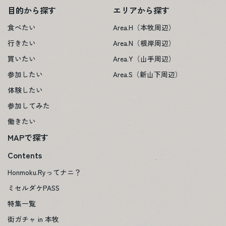
目的から探す
エリアから探す
食べたい
Area.H（本牧周辺）
行きたい
Area.N（根岸周辺）
買いたい
Area.Y（山手周辺）
参加したい
Area.S（新山下周辺）
体験したい
参加してみた
働きたい
MAPで探す
Contents
Honmoku.Ryってナニ？
ミセルダケPASS
特集一覧
街ガチャ in 本牧