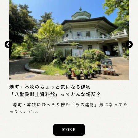
モ
本
港町・本牧のちょっと気になる建物
「八聖殿郷土資料館」ってどんな場所？
スス
– 
浜市
港町・本牧にひっそり佇む「あの建物」気になってた
って人、い...
MORE