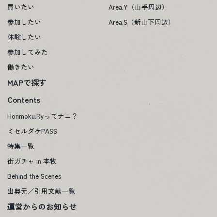
買いたい
Area.Y（山手周辺）
参加したい
Area.S（新山下周辺）
体験したい
参加してみた
働きたい
MAPで探す
Contents
Honmoku.Ryってナニ？
ミセルダケPASS
特集一覧
街ガチャ in 本牧
Behind the Scenes
出典元／引用文献一覧
運営からのお知らせ