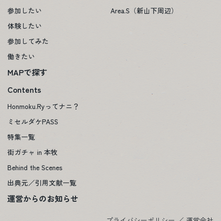
参加したい
Area.S（新山下周辺）
体験したい
参加してみた
働きたい
MAPで探す
Contents
Honmoku.Ryってナニ？
ミセルダケPASS
特集一覧
街ガチャ in 本牧
Behind the Scenes
出典元／引用文献一覧
運営からのお知らせ
プライバシーポリシー
／
運営会社