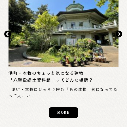
モ
本
港町・本牧のちょっと気になる建物
「八聖殿郷土資料館」ってどんな場所？
スス
– 
浜市
港町・本牧にひっそり佇む「あの建物」気になってた
って人、い...
MORE