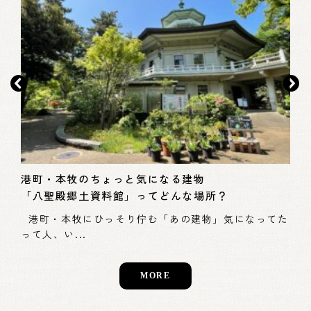
モ
本
港町・本牧のちょっと気になる建物
「八聖殿郷土資料館」ってどんな場所？
スス
– 
浜市
港町・本牧にひっそり佇む「あの建物」気になってた
って人、い...
MORE