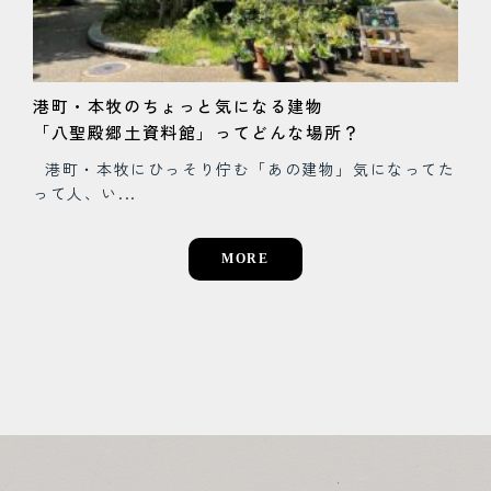
モ
本
港町・本牧のちょっと気になる建物
「八聖殿郷土資料館」ってどんな場所？
スス
– 
浜市
港町・本牧にひっそり佇む「あの建物」気になってた
って人、い...
MORE