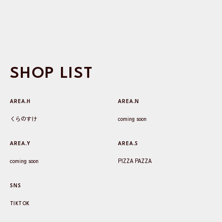
SHOP LIST
AREA.H
AREA.N
くらのすけ
coming soon
AREA.Y
AREA.S
coming soon
PIZZA PAZZA
SNS
TIKTOK