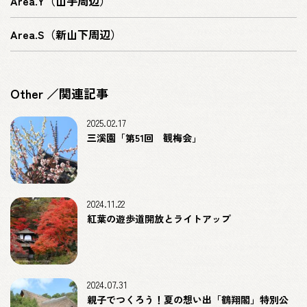
Area.Y（山手周辺）
Area.S（新山下周辺）
Other ／関連記事
2025.02.17
三溪園「第51回 観梅会」
2024.11.22
紅葉の遊歩道開放とライトアップ
2024.07.31
親子でつくろう！夏の想い出「鶴翔閣」特別公