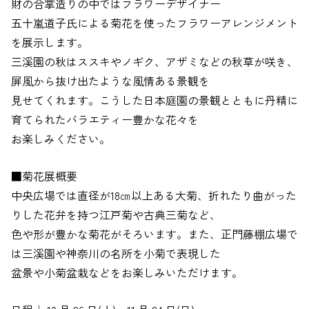
財の合掌造りの中ではフラワーデザイナー
五十嵐道子氏による菊花を使ったフラワーアレンジメント
を展示します。
三溪園の秋はススキやノギク、アザミなどの秋草が咲き、
屏風から抜け出たような風情ある景観を
見せてくれます。こうした日本庭園の景観とともに丹精に
育てられたバラエティー豊かな花々を
お楽しみください。
■菊花展概要
中央広場では直径が18㎝以上ある大菊、折れたり曲がった
りした花弁を持つ江戸菊や古典三菊など、
色や形が豊かな菊花がそろいます。また、正門藤棚広場で
は三溪園や神奈川の名所を小菊で表現した
盆景や小菊盆栽などをお楽しみいただけます。