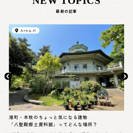
NEW TOPICS
最新の記事
Area.H
モ
本
港町・本牧のちょっと気になる建物
「八聖殿郷土資料館」ってどんな場所？
スス
– 
浜市