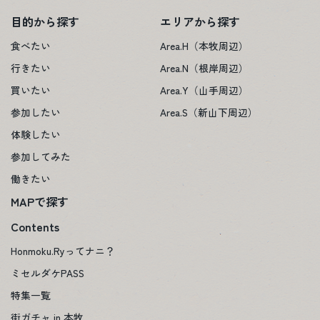
目的から探す
エリアから探す
食べたい
Area.H（本牧周辺）
行きたい
Area.N（根岸周辺）
買いたい
Area.Y（山手周辺）
参加したい
Area.S（新山下周辺）
体験したい
参加してみた
働きたい
MAPで探す
Contents
Honmoku.Ryってナニ？
ミセルダケPASS
特集一覧
街ガチャ in 本牧