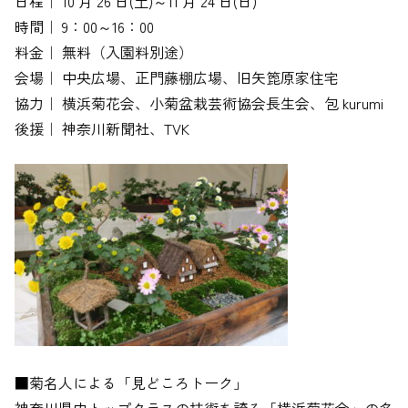
日程｜ 10 月 26 日(土)～11 月 24 日(日)
時間｜ 9：00～16：00
料金｜ 無料（入園料別途）
会場｜ 中央広場、正門藤棚広場、旧矢箆原家住宅
協力｜ 横浜菊花会、小菊盆栽芸術協会長生会、包 kurumi
後援｜ 神奈川新聞社、TVK
■菊名人による「見どころトーク」
神奈川県内トップクラスの技術を誇る「横浜菊花会」の名