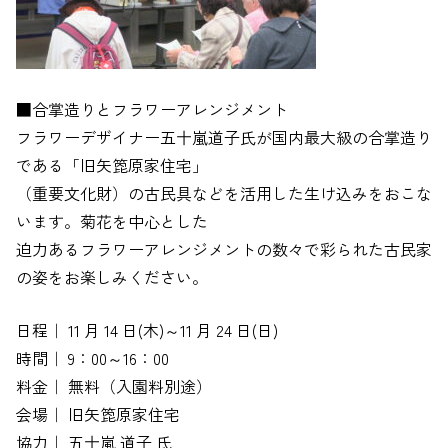
■合掌造りとフラワーアレンジメント
フラワーデザイナー五十嵐道子氏が国内最大級の合掌造り
である「旧矢箆原家住宅」
（重要文化財）の古民具などを活用した生け込みをおこな
います。菊花を中心とした
迫力あるフラワーアレンジメントの数々で彩られた古民家
の姿をお楽しみください。
日程｜ 11 月 14 日(木)～11 月 24 日(日)
時間｜ 9：00～16：00
料金｜ 無料（入園料別途）
会場｜ 旧矢箆原家住宅
協力｜ 五十嵐 道子 氏