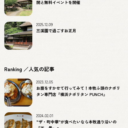
開と無料イベントを開催
2025.12.09
三溪園で過ごすお正月
Ranking ／人気の記事
2023.12.05
お腹をすかせて行ってみて！本牧ふ頭のナポリ
タン専門店『横浜ナポリタン PUNCH』
2024.02.01
“ザ・町中華”が食べたいなら本牧通り沿いの
『天一景』へ