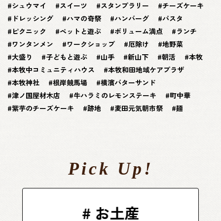
シュウマイ
スイーツ
スタンプラリー
チーズケーキ
ドレッシング
ハマの奇祭
ハンバーグ
パスタ
ピクニック
ペットと遊ぶ
ボリューム満点
ランチ
ワンタンメン
ワークショップ
厄除け
地野菜
大盛り
子どもと遊ぶ
山手
新山下
朝活
本牧
本牧中コミュニティハウス
本牧和田地域ケアプラザ
本牧神社
根岸競馬場
横濱バターサンド
津ノ国屋材木店
牛ハラミのレモンステーキ
町中華
紫芋のチーズケーキ
跡地
麦田元気朝市祭
麺
Pick Up!
#
餃子