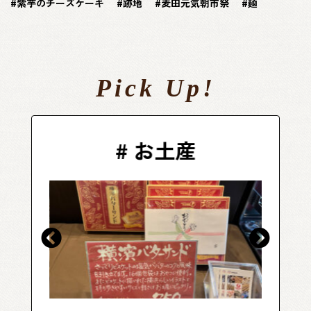
紫芋のチーズケーキ
跡地
麦田元気朝市祭
麺
Pick Up!
#
お土産