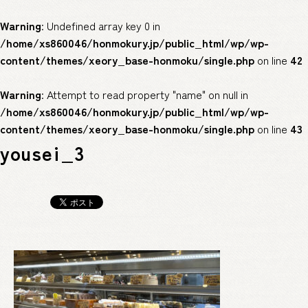
Warning
: Undefined array key 0 in
/home/xs860046/honmokury.jp/public_html/wp/wp-
content/themes/xeory_base-honmoku/single.php
on line
42
Warning
: Attempt to read property "name" on null in
/home/xs860046/honmokury.jp/public_html/wp/wp-
content/themes/xeory_base-honmoku/single.php
on line
43
yousei_3