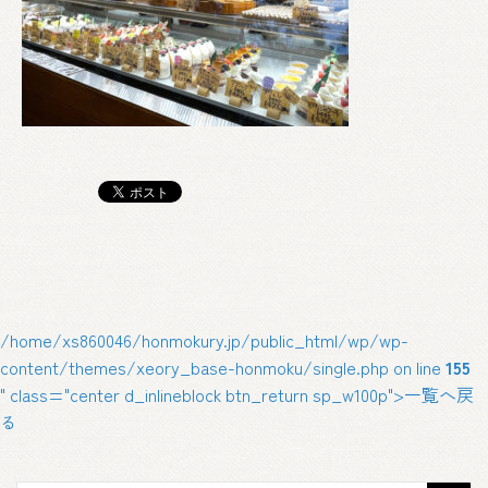
/home/xs860046/honmokury.jp/public_html/wp/wp-
content/themes/xeory_base-honmoku/single.php on line
155
" class="center d_inlineblock btn_return sp_w100p">一覧へ戻
る