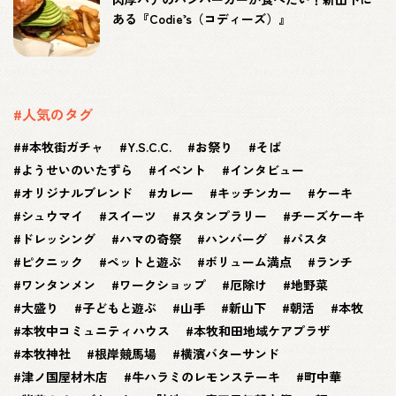
ある『Codie’s（コディーズ）』
#人気のタグ
#本牧街ガチャ
Y.S.C.C.
お祭り
そば
ようせいのいたずら
イベント
インタビュー
オリジナルブレンド
カレー
キッチンカー
ケーキ
シュウマイ
スイーツ
スタンプラリー
チーズケーキ
ドレッシング
ハマの奇祭
ハンバーグ
パスタ
ピクニック
ペットと遊ぶ
ボリューム満点
ランチ
ワンタンメン
ワークショップ
厄除け
地野菜
大盛り
子どもと遊ぶ
山手
新山下
朝活
本牧
本牧中コミュニティハウス
本牧和田地域ケアプラザ
本牧神社
根岸競馬場
横濱バターサンド
津ノ国屋材木店
牛ハラミのレモンステーキ
町中華