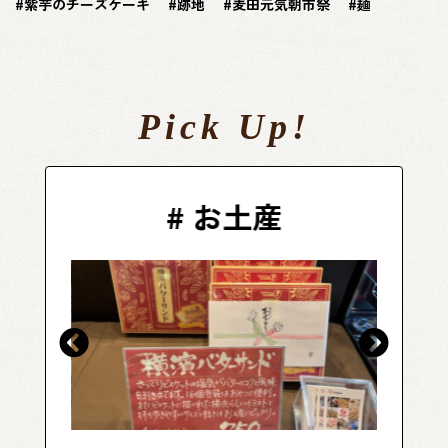
紫芋のチーズケーキ
跡地
麦田元気朝市祭
麺
Pick Up!
#
お土産