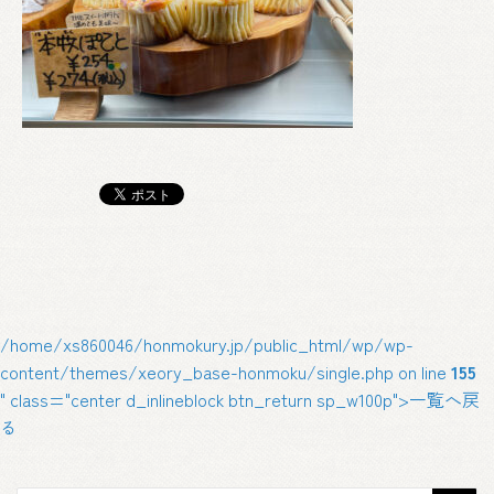
/home/xs860046/honmokury.jp/public_html/wp/wp-
content/themes/xeory_base-honmoku/single.php on line
155
" class="center d_inlineblock btn_return sp_w100p">一覧へ戻
る