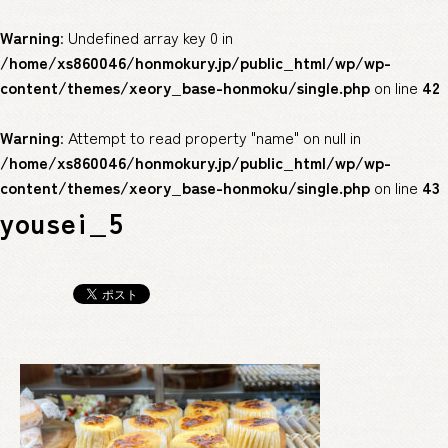
Warning
: Undefined array key 0 in
/home/xs860046/honmokury.jp/public_html/wp/wp-
content/themes/xeory_base-honmoku/single.php
on line
42
Warning
: Attempt to read property "name" on null in
/home/xs860046/honmokury.jp/public_html/wp/wp-
content/themes/xeory_base-honmoku/single.php
on line
43
yousei_5