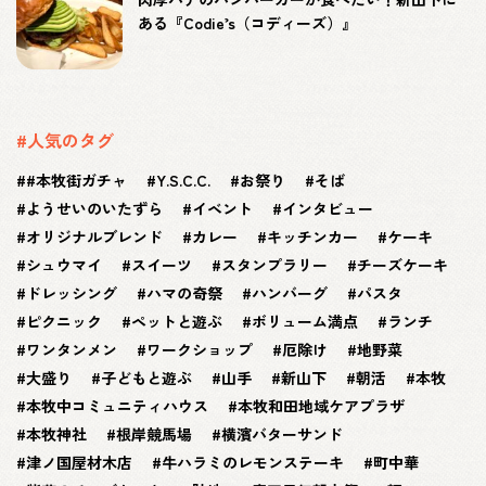
ある『Codie’s（コディーズ）』
#人気のタグ
#本牧街ガチャ
Y.S.C.C.
お祭り
そば
ようせいのいたずら
イベント
インタビュー
オリジナルブレンド
カレー
キッチンカー
ケーキ
シュウマイ
スイーツ
スタンプラリー
チーズケーキ
ドレッシング
ハマの奇祭
ハンバーグ
パスタ
ピクニック
ペットと遊ぶ
ボリューム満点
ランチ
ワンタンメン
ワークショップ
厄除け
地野菜
大盛り
子どもと遊ぶ
山手
新山下
朝活
本牧
本牧中コミュニティハウス
本牧和田地域ケアプラザ
本牧神社
根岸競馬場
横濱バターサンド
津ノ国屋材木店
牛ハラミのレモンステーキ
町中華