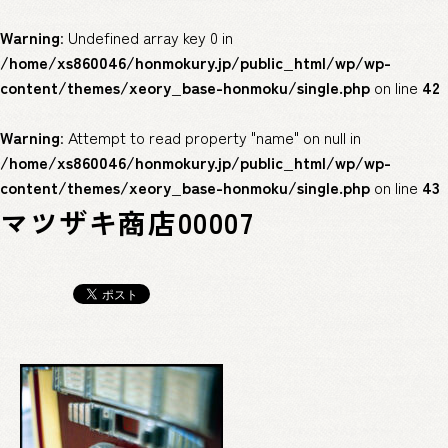
Warning
: Undefined array key 0 in
/home/xs860046/honmokury.jp/public_html/wp/wp-
content/themes/xeory_base-honmoku/single.php
on line
42
Warning
: Attempt to read property "name" on null in
/home/xs860046/honmokury.jp/public_html/wp/wp-
content/themes/xeory_base-honmoku/single.php
on line
43
マツザキ商店00007