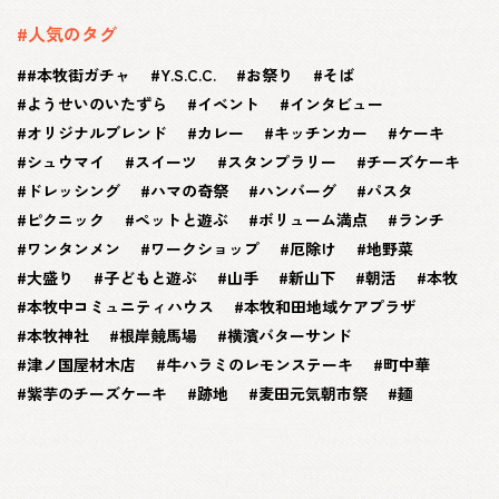
#人気のタグ
#本牧街ガチャ
Y.S.C.C.
お祭り
そば
ようせいのいたずら
イベント
インタビュー
オリジナルブレンド
カレー
キッチンカー
ケーキ
シュウマイ
スイーツ
スタンプラリー
チーズケーキ
ドレッシング
ハマの奇祭
ハンバーグ
パスタ
ピクニック
ペットと遊ぶ
ボリューム満点
ランチ
ワンタンメン
ワークショップ
厄除け
地野菜
大盛り
子どもと遊ぶ
山手
新山下
朝活
本牧
本牧中コミュニティハウス
本牧和田地域ケアプラザ
本牧神社
根岸競馬場
横濱バターサンド
津ノ国屋材木店
牛ハラミのレモンステーキ
町中華
紫芋のチーズケーキ
跡地
麦田元気朝市祭
麺