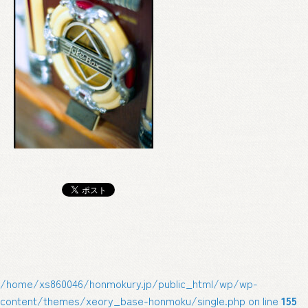
/home/xs860046/honmokury.jp/public_html/wp/wp-
content/themes/xeory_base-honmoku/single.php on line
155