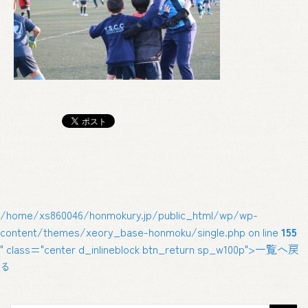
/home/xs860046/honmokury.jp/public_html/wp/wp-
content/themes/xeory_base-honmoku/single.php on line
155
" class="center d_inlineblock btn_return sp_w100p">一覧へ戻
る