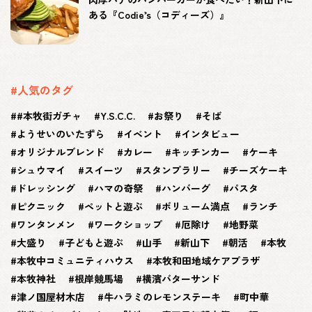
ある『Codie’s（コディーズ）』
#人気のタグ
#本牧街ガチャ
Y.S.C.C.
お祭り
そば
ようせいのいたずら
イベント
インタビュー
オリジナルブレンド
カレー
キッチンカー
ケーキ
シュウマイ
スイーツ
スタンプラリー
チーズケーキ
ドレッシング
ハマの奇祭
ハンバーグ
パスタ
ピクニック
ペットと遊ぶ
ボリューム満点
ランチ
ワンタンメン
ワークショップ
厄除け
地野菜
大盛り
子どもと遊ぶ
山手
新山下
朝活
本牧
本牧中コミュニティハウス
本牧和田地域ケアプラザ
本牧神社
根岸競馬場
横濱バターサンド
津ノ国屋材木店
牛ハラミのレモンステーキ
町中華