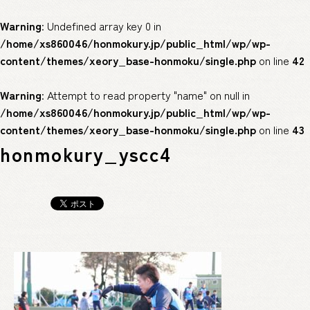
Warning
: Undefined array key 0 in
/home/xs860046/honmokury.jp/public_html/wp/wp-
content/themes/xeory_base-honmoku/single.php
on line
42
Warning
: Attempt to read property "name" on null in
/home/xs860046/honmokury.jp/public_html/wp/wp-
content/themes/xeory_base-honmoku/single.php
on line
43
honmokury_yscc4