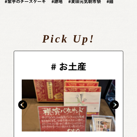
紫芋のチーズケーキ
跡地
麦田元気朝市祭
麺
Pick Up!
#
お土産