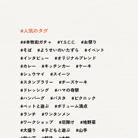
#人気のタグ
#本牧街ガチャ
Y.S.C.C.
お祭り
そば
ようせいのいたずら
イベント
インタビュー
オリジナルブレンド
カレー
キッチンカー
ケーキ
シュウマイ
スイーツ
スタンプラリー
チーズケーキ
ドレッシング
ハマの奇祭
ハンバーグ
パスタ
ピクニック
ペットと遊ぶ
ボリューム満点
ランチ
ワンタンメン
ワークショップ
厄除け
地野菜
大盛り
子どもと遊ぶ
山手
新山下
朝活
本牧