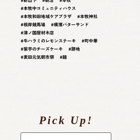
本牧中コミュニティハウス
本牧和田地域ケアプラザ
本牧神社
根岸競馬場
横濱バターサンド
津ノ国屋材木店
牛ハラミのレモンステーキ
町中華
紫芋のチーズケーキ
跡地
麦田元気朝市祭
麺
Pick Up!