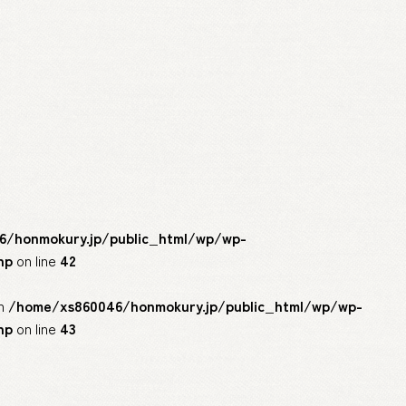
#
お土産
# スイ
/honmokury.jp/public_html/wp/wp-
hp
on line
42
in
/home/xs860046/honmokury.jp/public_html/wp/wp-
hp
on line
43