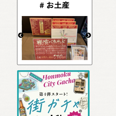
ーツ
#
お土産
#