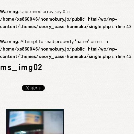
Warning
: Undefined array key 0 in
/home/xs860046/honmokury.jp/public_html/wp/wp-
content/themes/xeory_base-honmoku/single.php
on line
42
Warning
: Attempt to read property "name" on null in
/home/xs860046/honmokury.jp/public_html/wp/wp-
content/themes/xeory_base-honmoku/single.php
on line
43
ms_img02