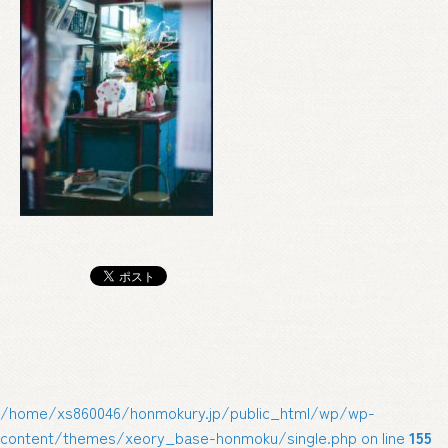
/home/xs860046/honmokury.jp/public_html/wp/wp-
content/themes/xeory_base-honmoku/single.php on line
155