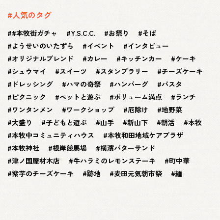
#人気のタグ
#本牧街ガチャ
Y.S.C.C.
お祭り
そば
ようせいのいたずら
イベント
インタビュー
オリジナルブレンド
カレー
キッチンカー
ケーキ
シュウマイ
スイーツ
スタンプラリー
チーズケーキ
ドレッシング
ハマの奇祭
ハンバーグ
パスタ
ピクニック
ペットと遊ぶ
ボリューム満点
ランチ
ワンタンメン
ワークショップ
厄除け
地野菜
大盛り
子どもと遊ぶ
山手
新山下
朝活
本牧
本牧中コミュニティハウス
本牧和田地域ケアプラザ
本牧神社
根岸競馬場
横濱バターサンド
津ノ国屋材木店
牛ハラミのレモンステーキ
町中華
紫芋のチーズケーキ
跡地
麦田元気朝市祭
麺