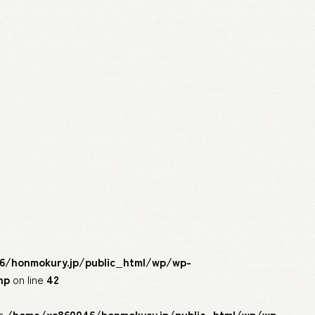
#
お土産
# スイ
/honmokury.jp/public_html/wp/wp-
hp
on line
42
in
/home/xs860046/honmokury.jp/public_html/wp/wp-