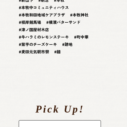
本牧中コミュニティハウス
本牧和田地域ケアプラザ
本牧神社
根岸競馬場
横濱バターサンド
津ノ国屋材木店
牛ハラミのレモンステーキ
町中華
紫芋のチーズケーキ
跡地
麦田元気朝市祭
麺
Pick Up!