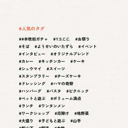
#人気のタグ
#本牧街ガチャ
Y.S.C.C.
お祭り
そば
ようせいのいたずら
イベント
インタビュー
オリジナルブレンド
カレー
キッチンカー
ケーキ
シュウマイ
スイーツ
スタンプラリー
チーズケーキ
ドレッシング
ハマの奇祭
ハンバーグ
パスタ
ピクニック
ペットと遊ぶ
ボリューム満点
ランチ
ワンタンメン
ワークショップ
厄除け
地野菜
大盛り
子どもと遊ぶ
山手
新山下
朝活
本牧