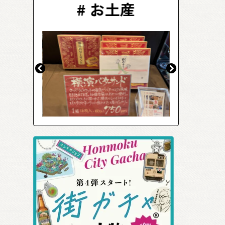
ーツ
#
お土産
#