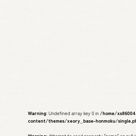
Warning
: Undefined array key 0 in
/home/xs860046
content/themes/xeory_base-honmoku/single.p
Warning
: Attempt to read property "name" on null 