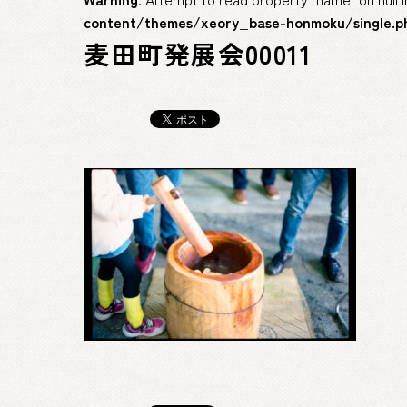
content/themes/xeory_base-honmoku/single.p
麦田町発展会00011