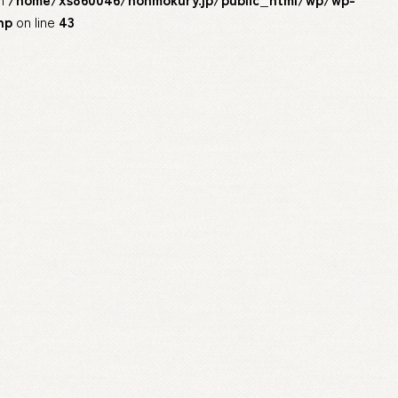
hp
on line
43