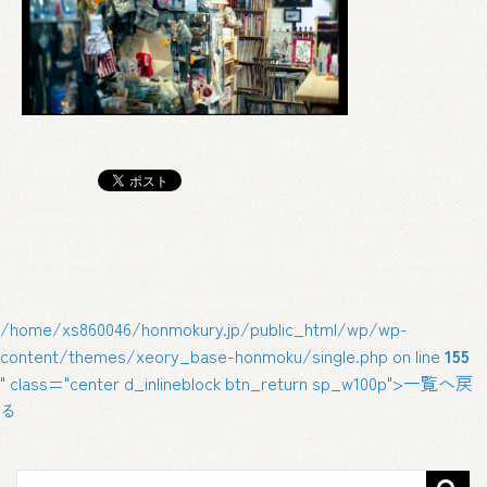
/home/xs860046/honmokury.jp/public_html/wp/wp-
content/themes/xeory_base-honmoku/single.php on line
155
" class="center d_inlineblock btn_return sp_w100p">一覧へ戻
る