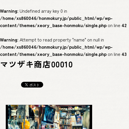
Warning
: Undefined array key 0 in
/home/xs860046/honmokury.jp/public_html/wp/wp-
content/themes/xeory_base-honmoku/single.php
on line
42
Warning
: Attempt to read property "name" on null in
/home/xs860046/honmokury.jp/public_html/wp/wp-
content/themes/xeory_base-honmoku/single.php
on line
43
マツザキ商店00010