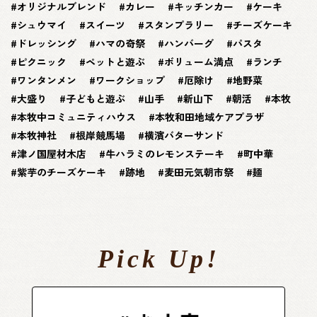
オリジナルブレンド
カレー
キッチンカー
ケーキ
シュウマイ
スイーツ
スタンプラリー
チーズケーキ
ドレッシング
ハマの奇祭
ハンバーグ
パスタ
ピクニック
ペットと遊ぶ
ボリューム満点
ランチ
ワンタンメン
ワークショップ
厄除け
地野菜
大盛り
子どもと遊ぶ
山手
新山下
朝活
本牧
本牧中コミュニティハウス
本牧和田地域ケアプラザ
本牧神社
根岸競馬場
横濱バターサンド
津ノ国屋材木店
牛ハラミのレモンステーキ
町中華
紫芋のチーズケーキ
跡地
麦田元気朝市祭
麺
Pick Up!