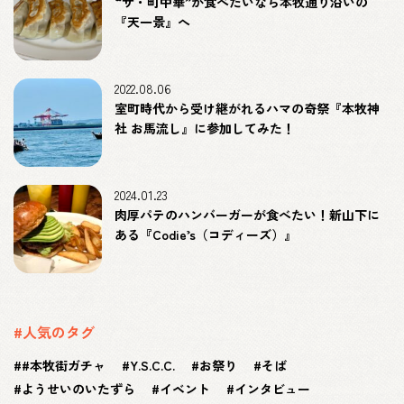
“ザ・町中華”が食べたいなら本牧通り沿いの
『天一景』へ
2022.08.06
室町時代から受け継がれるハマの奇祭『本牧神
社 お馬流し』に参加してみた！
2024.01.23
肉厚パテのハンバーガーが食べたい！新山下に
ある『Codie’s（コディーズ）』
#人気のタグ
#本牧街ガチャ
Y.S.C.C.
お祭り
そば
ようせいのいたずら
イベント
インタビュー